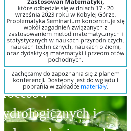
Zastosowań Matematyki,
które odbędzie się w dniach 17 - 20
września 2023 roku w Kobylej Górze.
Problematyka Seminarium koncentruje się
wokół zagadnień związanych z
zastosowaniem metod matematycznych i
statystycznych w naukach przyrodniczych,
naukach technicznych, naukach o Ziemi,
modelowanie
oraz dydaktyką matematyki i przedmiotów
pochodnych.
matematyczne
Zachęcamy do zapoznania się z planem
konferencji. Dostępny jest do wglądu i
pobrania w zakładce
materiały
.
procesów
hydrologicznych i